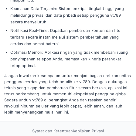
maupun iOS.
Keamanan Data Terjamin: Sistem enkripsi tingkat tinggi yang
melindungi privasi dan data pribadi setiap pengguna vt789
secara menyeluruh.
Notifikasi Real-Time: Dapatkan pembaruan konten dan fitur
terbaru secara instan melalui sistem pemberitahuan yang
cerdas dan hemat baterai.
Optimasi Memori: Aplikasi ringan yang tidak membebani ruang
penyimpanan telepon Anda, memastikan kinerja perangkat
tetap optimal.
Jangan lewatkan kesempatan untuk menjadi bagian dari komunitas
pengguna cerdas yang telah beralih ke vt789. Dengan dukungan
teknis yang sigap dan pembaruan fitur secara berkala, aplikasi ini
terus berkembang untuk memenuhi ekspektasi pengguna global.
Segera unduh vt789 di perangkat Anda dan rasakan sendiri
revolusi hiburan seluler yang lebih cepat, lebih aman, dan jauh
lebih menyenangkan mulai hari ini.
Syarat dan Ketentuan
Kebijakan Privasi