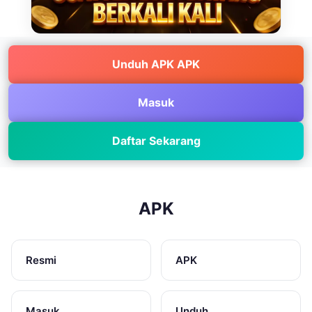
Unduh APK APK
Masuk
Daftar Sekarang
APK
Resmi
APK
Masuk
Unduh