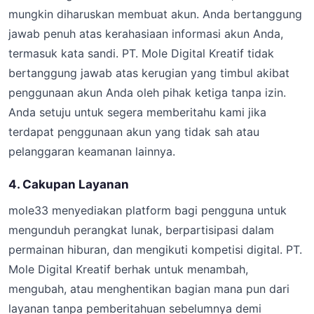
mungkin diharuskan membuat akun. Anda bertanggung
jawab penuh atas kerahasiaan informasi akun Anda,
termasuk kata sandi. PT. Mole Digital Kreatif tidak
bertanggung jawab atas kerugian yang timbul akibat
penggunaan akun Anda oleh pihak ketiga tanpa izin.
Anda setuju untuk segera memberitahu kami jika
terdapat penggunaan akun yang tidak sah atau
pelanggaran keamanan lainnya.
4. Cakupan Layanan
mole33 menyediakan platform bagi pengguna untuk
mengunduh perangkat lunak, berpartisipasi dalam
permainan hiburan, dan mengikuti kompetisi digital. PT.
Mole Digital Kreatif berhak untuk menambah,
mengubah, atau menghentikan bagian mana pun dari
layanan tanpa pemberitahuan sebelumnya demi