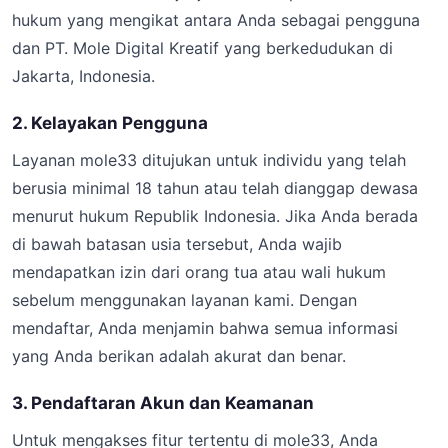
hukum yang mengikat antara Anda sebagai pengguna
dan PT. Mole Digital Kreatif yang berkedudukan di
Jakarta, Indonesia.
2. Kelayakan Pengguna
Layanan mole33 ditujukan untuk individu yang telah
berusia minimal 18 tahun atau telah dianggap dewasa
menurut hukum Republik Indonesia. Jika Anda berada
di bawah batasan usia tersebut, Anda wajib
mendapatkan izin dari orang tua atau wali hukum
sebelum menggunakan layanan kami. Dengan
mendaftar, Anda menjamin bahwa semua informasi
yang Anda berikan adalah akurat dan benar.
3. Pendaftaran Akun dan Keamanan
Untuk mengakses fitur tertentu di mole33, Anda