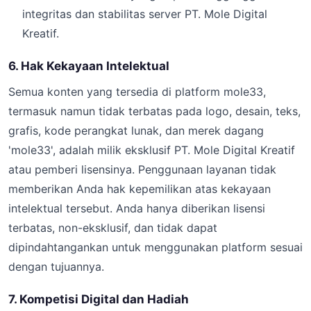
integritas dan stabilitas server PT. Mole Digital
Kreatif.
6. Hak Kekayaan Intelektual
Semua konten yang tersedia di platform mole33,
termasuk namun tidak terbatas pada logo, desain, teks,
grafis, kode perangkat lunak, dan merek dagang
'mole33', adalah milik eksklusif PT. Mole Digital Kreatif
atau pemberi lisensinya. Penggunaan layanan tidak
memberikan Anda hak kepemilikan atas kekayaan
intelektual tersebut. Anda hanya diberikan lisensi
terbatas, non-eksklusif, dan tidak dapat
dipindahtangankan untuk menggunakan platform sesuai
dengan tujuannya.
7. Kompetisi Digital dan Hadiah