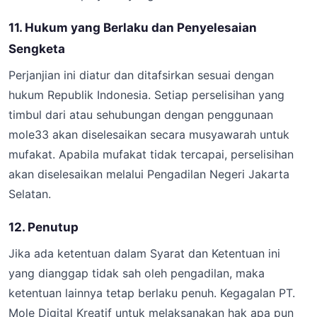
11. Hukum yang Berlaku dan Penyelesaian
Sengketa
Perjanjian ini diatur dan ditafsirkan sesuai dengan
hukum Republik Indonesia. Setiap perselisihan yang
timbul dari atau sehubungan dengan penggunaan
mole33 akan diselesaikan secara musyawarah untuk
mufakat. Apabila mufakat tidak tercapai, perselisihan
akan diselesaikan melalui Pengadilan Negeri Jakarta
Selatan.
12. Penutup
Jika ada ketentuan dalam Syarat dan Ketentuan ini
yang dianggap tidak sah oleh pengadilan, maka
ketentuan lainnya tetap berlaku penuh. Kegagalan PT.
Mole Digital Kreatif untuk melaksanakan hak apa pun