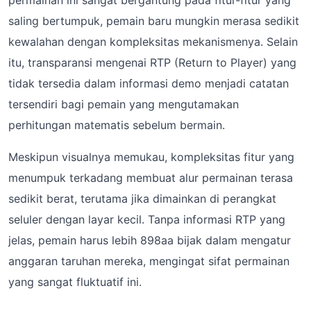
permainan ini sangat bergantung pada fitur-fitur yang
saling bertumpuk, pemain baru mungkin merasa sedikit
kewalahan dengan kompleksitas mekanismenya. Selain
itu, transparansi mengenai RTP (Return to Player) yang
tidak tersedia dalam informasi demo menjadi catatan
tersendiri bagi pemain yang mengutamakan
perhitungan matematis sebelum bermain.
Meskipun visualnya memukau, kompleksitas fitur yang
menumpuk terkadang membuat alur permainan terasa
sedikit berat, terutama jika dimainkan di perangkat
seluler dengan layar kecil. Tanpa informasi RTP yang
jelas, pemain harus lebih 898aa bijak dalam mengatur
anggaran taruhan mereka, mengingat sifat permainan
yang sangat fluktuatif ini.