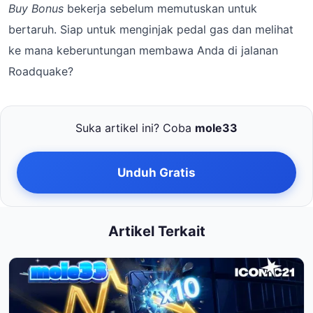
Buy Bonus
bekerja sebelum memutuskan untuk
bertaruh. Siap untuk menginjak pedal gas dan melihat
ke mana keberuntungan membawa Anda di jalanan
Roadquake?
Suka artikel ini? Coba
mole33
Unduh Gratis
Artikel Terkait