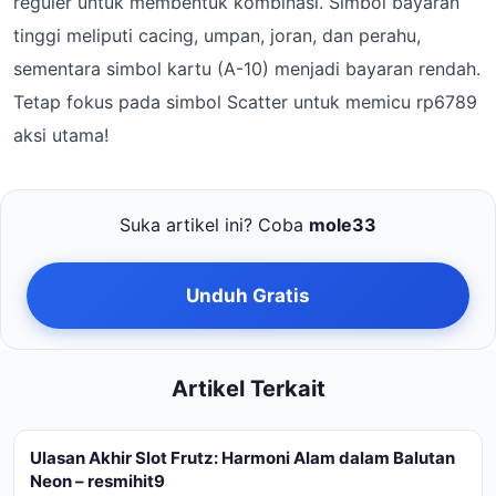
reguler untuk membentuk kombinasi. Simbol bayaran
tinggi meliputi cacing, umpan, joran, dan perahu,
sementara simbol kartu (A-10) menjadi bayaran rendah.
Tetap fokus pada simbol Scatter untuk memicu rp6789
aksi utama!
Suka artikel ini? Coba
mole33
Unduh Gratis
Artikel Terkait
Ulasan Akhir Slot Frutz: Harmoni Alam dalam Balutan
Neon – resmihit9